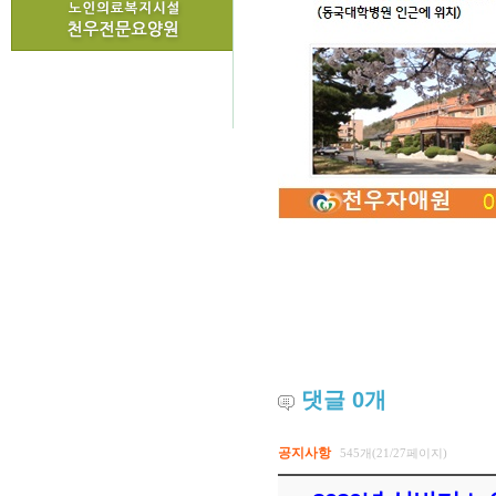
댓글
0
개
공지사항
545개(21/27페이지)