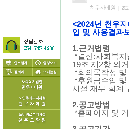
천우자애원
|
2025
<2024년 천우
입 및 사용결과
1.근거법령
*결산:사회복지
19조 제2항 의거
*회의록작성 및
*후원금수입 및
시설 재무·회계 
2.공고방법
*홈페이지 및 
3.공고기간