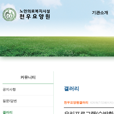
기관소개
커뮤니티
갤러리
공지사항
질문/답변
천우요양원갤러리
626개(7/32페이지)
갤러리
요리프로그램(수박화