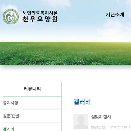
기관소개
커뮤니티
갤러리
공지사항
질문/답변
설맞이 행사
천우요양원
|
2021.02.10 18:11
갤러리