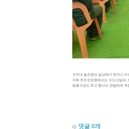
겨우내 움츠렸던 일상에서 벗어나 어
저희 천우요양원에서는 수도산일대, 
벚꽃구경도 하고 행사도 관람하며 계
댓글
0
개