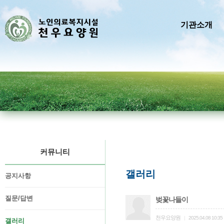
기관소개
커뮤니티
갤러리
공지사항
질문/답변
벚꽃나들이
천우요양원
|
2025.04.08 10:35
갤러리