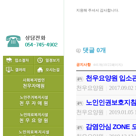
지원해 주셔서 감사합니다.
댓글
0
개
공지사항
441개(10/22페이지)
천우요양원 입소
천우요양원
2017.09.02 
|
노인인권보호지침
천우요양원
2019.01.05 
|
감염안심 ZONE 