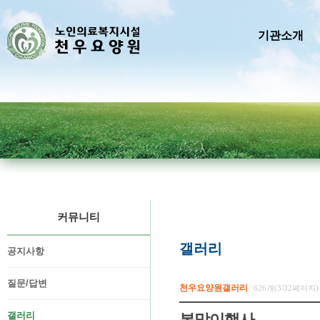
기관소개
커뮤니티
갤러리
공지사항
질문/답변
천우요양원갤러리
626개(3/32페이지)
갤러리
봄맞이행사