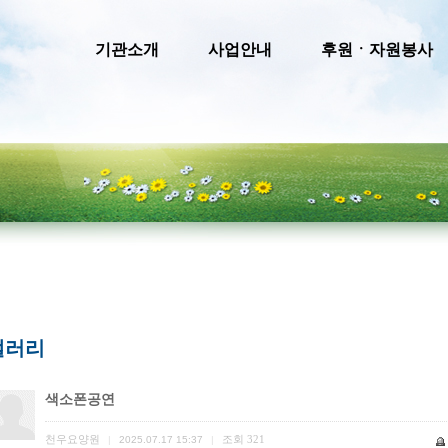
기관소개
사업안내
후원ㆍ자원봉사
갤러리
색소폰공연
천우요양원
조회
321
|
2025.07.17 15:37
|