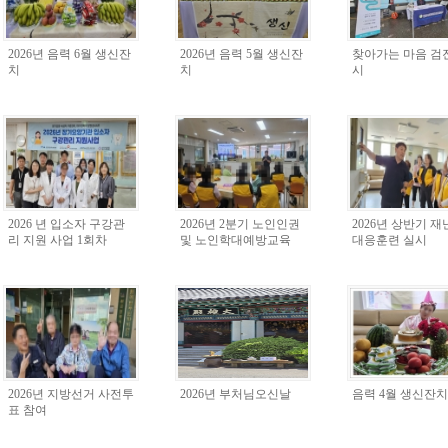
2026년 음력 6월 생신잔
2026년 음력 5월 생신잔
찾아가는 마음 검
치
치
시
2026 년 입소자 구강관
2026년 2분기 노인인권
2026년 상반기 
리 지원 사업 1회차
및 노인학대예방교육
대응훈련 실시
2026년 지방선거 사전투
2026년 부처님오신날
음력 4월 생신잔치
표 참여