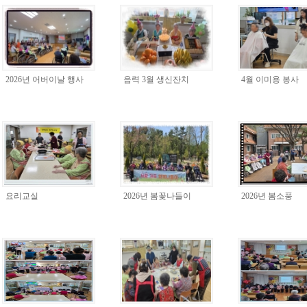
2026년 어버이날 행사
음력 3월 생신잔치
4월 이미용 봉사
요리교실
2026년 봄꽃나들이
2026년 봄소풍