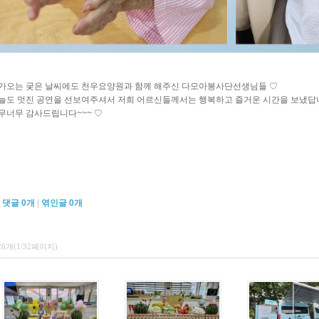
가오는 궂은 날씨에도 천우요양원과 함께 해주신 다모아봉사단선생님들 ♡
늘도 멋진 공연을 선보여주셔서 저희 어르신들께서는 행복하고 즐거운 시간을 보냈답
무너무 감사드립니다~~~ ♡
댓글
0
개
|
엮인글
0
개
26개(1/32페이지)